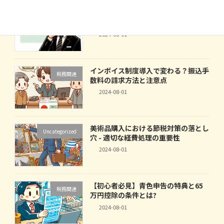
個人事業主のスーツ代は経費に？給与
税務関連
所得者制度から判断する方法
2024-08-01
インボイス制度導入で変わる？振込手
税務関連
数料の請求方法と注意点
2024-08-01
美術品購入における節税対策の落とし
Uncategorized
穴 - 適切な経費処理の重要性
2024-08-01
【初心者必見】青色申告の特典と65
税務関連
万円控除の条件とは?
2024-08-01