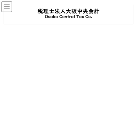
コ
ナ
60代が最多！税理士の年齢分布と世代別
ン
ビ
テ
ゲ
の特徴｜若手かベテランか？失敗しない
ン
ー
選び方【2025年版】
ツ
シ
へ
ョ
ス
ン
キ
に
ッ
移
プ
動