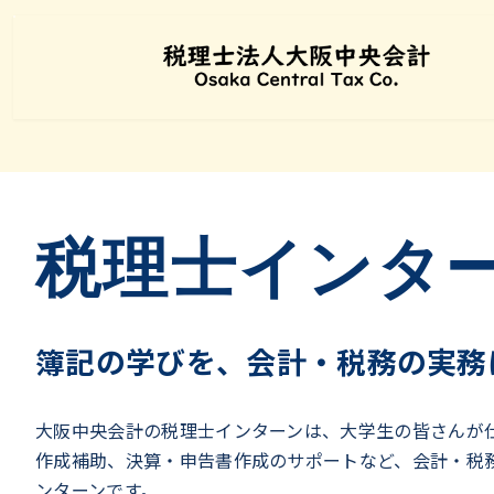
コ
ナ
ン
ビ
テ
ゲ
ン
ー
税理士インタ
ツ
シ
へ
ョ
ス
ン
キ
に
簿記の学びを、会計・税務の実務
ッ
移
プ
動
大阪中央会計の税理士インターンは、大学生の皆さんが
作成補助、決算・申告書作成のサポートなど、会計・税
ンターンです。