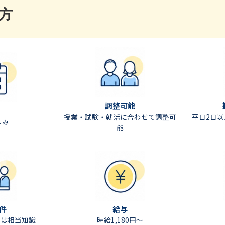
方
調整可能
授業・試験・就活に合わせて調整可
平日2日
休み
能
件
給与
たは相当知識
時給1,180円〜