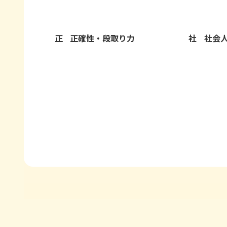
正
正確性・段取り力
社
社会