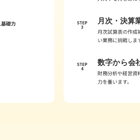
月次・決算
人基礎力
STEP
3
月次試算表の作成
い業務に挑戦しま
数字から会
STEP
4
財務分析や経営資
力を養います。