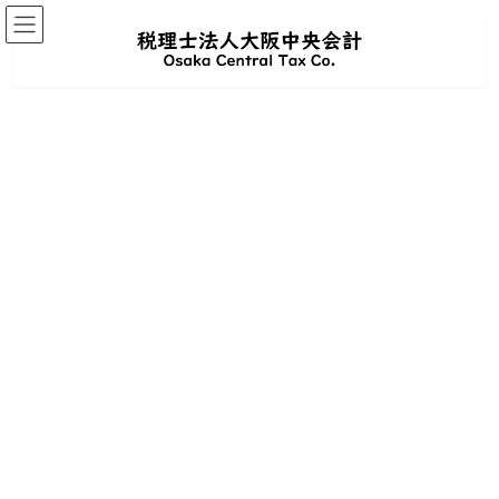
コ
ナ
ン
ビ
実際に働いている
テ
ゲ
ン
ー
インターン生に聞いてみ
ツ
シ
へ
ョ
た！
ス
ン
キ
に
ッ
移
プ
動
「会計事務所のインターン」と聞いて、どんなイメージを
持ちますか？
堅そう、難しそう、数字ばかりで大変そう。